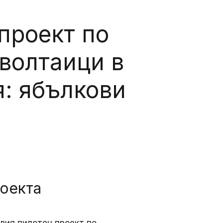
проект по
волтаици в
: ябълкови
роекта
ървия пилотен проект по