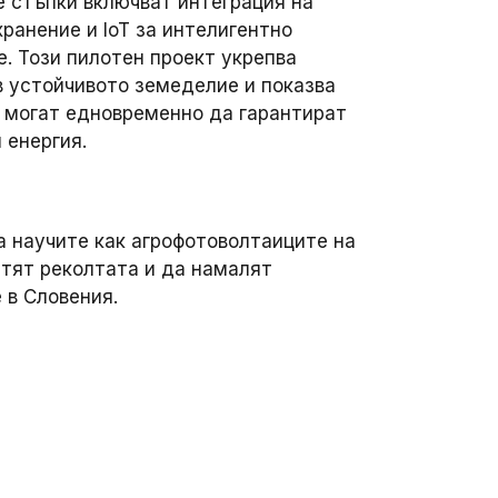
 стъпки включват интеграция на
ранение и IoT за интелигентно
е. Този пилотен проект укрепва
в устойчивото земеделие и показва
 могат едновременно да гарантират
 енергия.
да научите как агрофотоволтаиците на
щитят реколтата и да намалят
 в Словения.