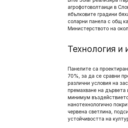
агрофотоволтаици в Слове
ябълковите градини бях
соларни панела с общ к
Министерството на окол
Технология и 
Панелите са проектиран
70%, за да се сравни п
различни условия на за
премахване на дървета 
минимум въздействието 
нанотехнологично покри
червена светлина, подс
устойчивостта на култу