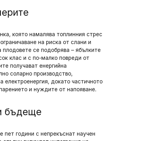
мерите
нка, която намалява топлинния стрес
 ограничаване на риска от слани и
а плодовете се подобрява – ябълките
сок клас и с по-малко повреди от
ите получават енергийна
лно соларно производство,
а електроенергия, докато частичното
парението и нуждите от напояване.
и бъдеще
е пет години с непрекъснат научен