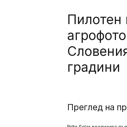
Пилотен 
агрофото
Словения
градини
Преглед на п
Brite Solar реализира п