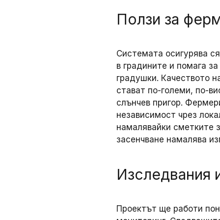
Ползи за фер
Системата осигурява ся
в градините и помага за
градушки. Качеството н
стават по-големи, по-ви
слънчев пригор. Фермер
независимост чрез лока
намалявайки сметките з
засенчване намалява из
Изследвания 
Проектът ще работи пон