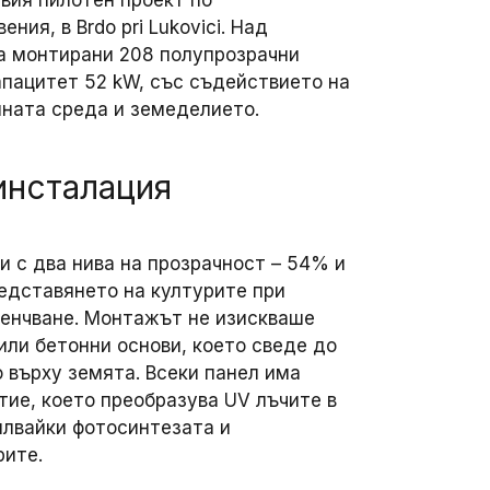
ния, в Brdo pri Lukovici. Над
а монтирани 208 полупрозрачни
апацитет 52 kW, със съдействието на
ната среда и земеделието.
инсталация
и с два нива на прозрачност – 54% и
редставянето на културите при
сенчване. Монтажът не изискваше
или бетонни основи, което сведе до
върху земята. Всеки панел има
тие, което преобразува UV лъчите в
илвайки фотосинтезата и
рите.