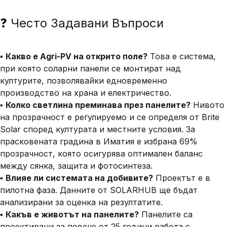
❓ Често Задавани Въпроси
▪️
Какво е Agri-PV на открито поле?
Това е система,
при която соларни панели се монтират над
културите, позволявайки едновременно
производство на храна и електричество.
▪️
Колко светлина преминава през панелите?
Нивото
на прозрачност е регулируемо
и се определя от
Brite
Solar
според културата и местните условия. За
прасковената градина в Иматия е избрана
69%
прозрачност
, която осигурява оптимален баланс
между сянка, защита и фотосинтеза.
▪️
Влияе ли системата на добивите?
Проектът е в
пилотна фаза. Данните от SOLARHUB ще бъдат
анализирани за оценка на резултатите.
▪️
Какъв е животът на панелите?
Панелите са
проектирани за повече от
25 години
работа с