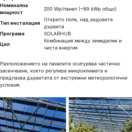
Номинална
200 Wp/панел (~89 kWp общо)
мощност
Открито поле, над редовете
Тип инсталация
дървета
Програма
SOLARHUB
Комбинация между земеделие и
Цел
чиста енергия
Разположението на панелите осигурява
частично
засенчване
, което регулира микроклимата и
предпазва дърветата от екстремни метеорологични
условия.