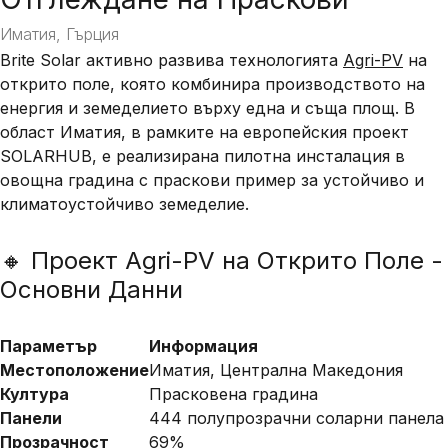
Иматия, Гърция
Brite Solar
активно развива технологията
Agri-PV
на
открито поле
, която комбинира производството на
енергия и земеделието върху една и съща площ. В
област
Иматия
, в рамките на европейския проект
SOLARHUB
, е реализирана пилотна инсталация в
овощна градина с праскови пример за устойчиво и
климатоустойчиво земеделие.
🔸 Проект Agri-PV на Открито Поле -
Основни Данни
Параметър
Информация
Местоположение
Иматия, Централна Македония
Култура
Прасковена градина
Панели
444 полупрозрачни соларни панела
Прозрачност
69%