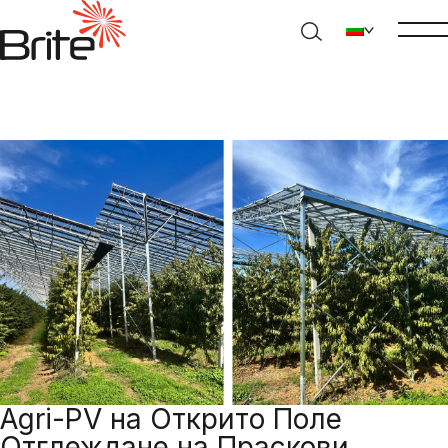
Agri-PV на Открито Поле
Отглеждане на Праскови