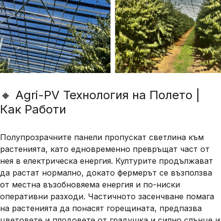
🔸 Agri-PV Технология на Полето |
Как Работи
Полупрозрачните панели
пропускат светлина към
растенията, като едновременно превръщат част от
нея в електрическа енергия. Културите продължават
да растат нормално, докато фермерът се възползва
от
местна възобновяема енергия
и
по-ниски
оперативни разходи
. Частичното засенчване помага
на растенията да
понасят горещината
, предпазва
цветовете и плодовете от
градушка и силно слънце
и