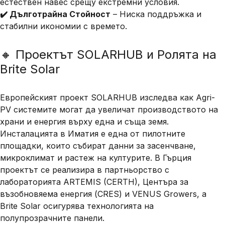
естествен навес срещу екстремни условия.
✔️ Дълготрайна Стойност
– Ниска поддръжка и
стабилни икономии с времето.
🔸 Проектът SOLARHUB и Ролята на
Brite Solar
Европейският проект
SOLARHUB
изследва как Agri-
PV системите могат да увеличат производството на
храни и енергия върху една и съща земя.
Инсталацията в Иматия е една от
пилотните
площадки
, които събират данни за засенчване,
микроклимат и растеж на културите. В Гърция
проектът се реализира в партньорство с
лабораторията
ARTEMIS (CERTH)
,
Центъра за
възобновяема енергия (CRES)
и
VENUS Growers
, а
Brite Solar
осигурява технологията на
полупрозрачните панели.