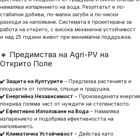
намалява изпарението на вода
. Резултатът е
по-
стабилни добиви, по-малки загуби и по-ниски
разходи за напояване
. Системата е проектирана за
работа на открито
, с висока механична устойчивост
и
над 25 години живот
при минимална поддръжка.
🔸 Предимства на Agri-PV на
Открито Поле
✔️ Защита на Културите
– Предпазва растенията и
плодовете от топлина, слънце и градушка.
✔️ Енергийна Независимост
– Произведената енергия
покрива голяма част от нуждите на стопанството.
✔️ Ефективно Използване на Вода
– Намалява
изпарението и подобрява ефективността на
напояването.
✔️ Климатична Устойчивост
– Действа като