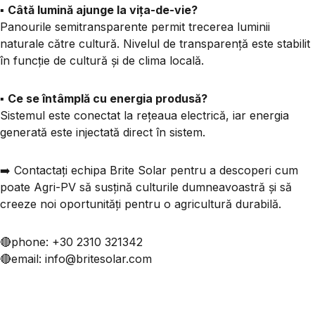
▪️
Câtă lumină ajunge la vița-de-vie?
Panourile semitransparente permit trecerea luminii
naturale către cultură. Nivelul de transparență este stabilit
în funcție de cultură și de clima locală.
▪️
Ce se întâmplă cu energia produsă?
Sistemul este conectat la rețeaua electrică, iar energia
generată este injectată direct în sistem.
➡️
Contactați echipa Brite Solar
pentru a descoperi cum
poate Agri-PV să susțină culturile dumneavoastră și să
creeze noi oportunități pentru o agricultură durabilă.
🔴phone: +30 2310 321342
🔴email: info@britesolar.com