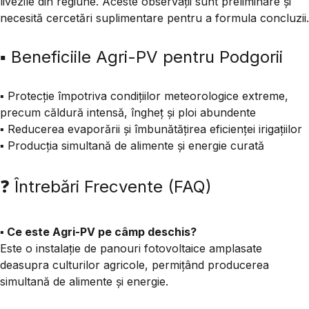
livezile din regiune. Aceste observații sunt preliminare și
necesită cercetări suplimentare pentru a formula concluzii.
▪️ Beneficiile Agri-PV pentru Podgorii
▪️ Protecție împotriva condițiilor meteorologice extreme,
precum căldură intensă, îngheț și ploi abundente
▪️ Reducerea evaporării și îmbunătățirea eficienței irigațiilor
▪️ Producția simultană de alimente și energie curată
❓ Întrebări Frecvente (FAQ)
▪️
Ce este Agri-PV pe câmp deschis?
Este o instalație de panouri fotovoltaice amplasate
deasupra culturilor agricole, permițând producerea
simultană de alimente și energie.