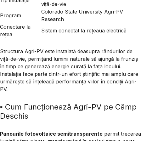
Tip instalație
viță-de-vie
Colorado State University Agri-PV
Program
Research
Conectare la
Sistem conectat la rețeaua electrică
rețea
Structura Agri-PV este instalată deasupra rândurilor de
viță-de-vie, permițând luminii naturale să ajungă la frunziș
în timp ce generează energie curată la fața locului.
Instalația face parte dintr-un efort științific mai amplu care
urmărește să înțeleagă performanța viilor în condiții Agri-
PV.
▪️ Cum Funcționează Agri-PV pe Câmp
Deschis
Panourile fotovoltaice semitransparente
permit trecerea