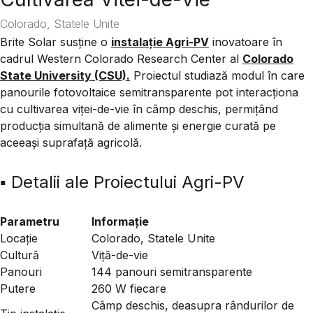
Colorado, Statele Unite
Brite Solar
susține o
instalație Agri-PV
inovatoare în
cadrul
Western Colorado Research Center
al
Colorado
State University (CSU)
.
Proiectul studiază modul în care
panourile fotovoltaice semitransparente pot interacționa
cu cultivarea viței-de-vie în câmp deschis, permițând
producția simultană de alimente și energie curată pe
aceeași suprafață agricolă.
▪️ Detalii ale Proiectului Agri-PV
Parametru
Informație
Locație
Colorado, Statele Unite
Cultură
Viță-de-vie
Panouri
144 panouri semitransparente
Putere
260 W fiecare
Câmp deschis, deasupra rândurilor de