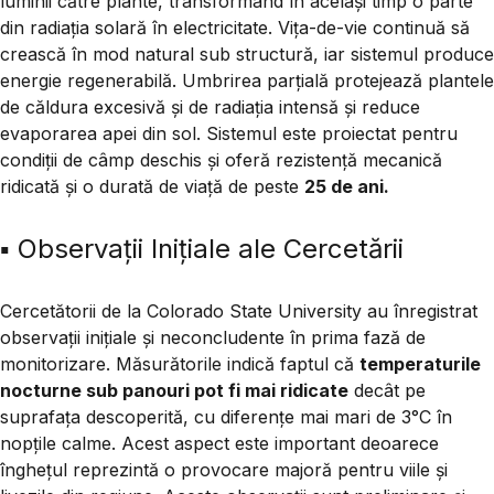
luminii către plante, transformând în același timp o parte
din radiația solară în electricitate. Vița-de-vie continuă să
crească în mod natural sub structură, iar sistemul produce
energie regenerabilă. Umbrirea parțială protejează plantele
de căldura excesivă și de radiația intensă și reduce
evaporarea apei din sol. Sistemul este proiectat pentru
condiții de câmp deschis și oferă rezistență mecanică
ridicată și o durată de viață de peste
25 de ani.
▪️ Observații Inițiale ale Cercetării
Cercetătorii de la Colorado State University au înregistrat
observații inițiale și neconcludente
în prima fază de
monitorizare. Măsurătorile indică faptul că
temperaturile
nocturne sub panouri pot fi mai ridicate
decât pe
suprafața descoperită, cu diferențe mai mari de
3°C în
nopțile calme
. Acest aspect este important deoarece
înghețul reprezintă o provocare majoră pentru viile și