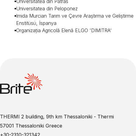
Universitatea din Patras
Universitatea din Peloponez
Imida Murcian Tarım ve Çevre Araştırma ve Geliştirme
Enstitüsü, İspanya
Organizația Agricolă Elenă ELGO 'DIMITRA'
THERMI 2 building, 9th km Thessaloniki - Thermi
57001 Thessaloniki Greece
+30-2310-321342