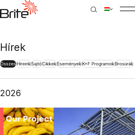
Hírek
Összes
Híreink
Sajtó
Cikkek
Események
K+F Programok
Brosúrák
2026