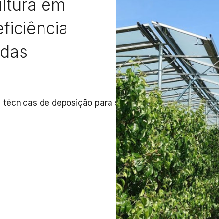
ultura em
ficiência
 das
 técnicas de deposição para
substratos de vidro, temo