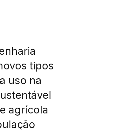
genharia
novos tipos
ra uso na
sustentável
e agrícola
pulação