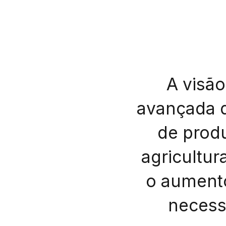
A visão
avançada d
de produ
agricultur
o aumento
necess