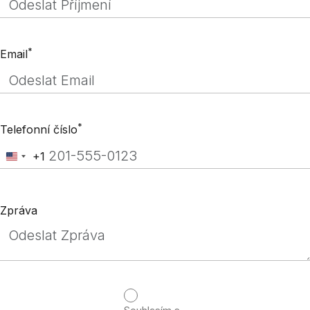
*
Email
*
Telefonní číslo
+1
United
States
+1
Zpráva