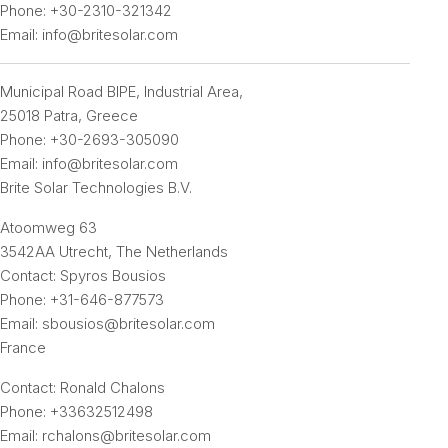
Phone:
+30-2310-321342
Email:
info@britesolar.com
Municipal Road BIPE, Industrial Area,
25018 Patra, Greece
Phone:
+30-2693-305090
Email:
info@britesolar.com
Brite Solar Technologies B.V.
Atoomweg 63
3542AA Utrecht, The Netherlands
Contact:
Spyros Bousios
Phone:
+31-646-877573
Email:
sbousios@britesolar.com
France
Contact:
Ronald Chalons
Phone:
+33632512498
Email:
rchalons@britesolar.com