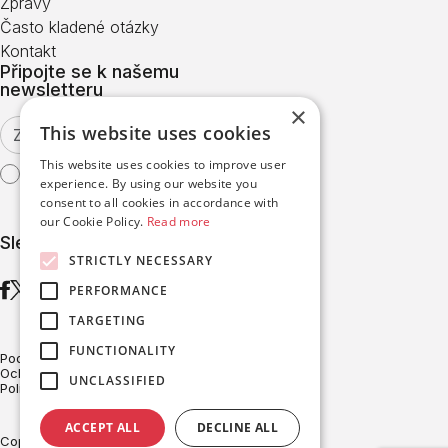
Zprávy
Často kladené otázky
Kontakt
Připojte se k našemu
newsletteru
×
This website uses cookies
This website uses cookies to improve user
Souhlasím s
podmínkami použití
experience. By using our website you
consent to all cookies in accordance with
our Cookie Policy.
Read more
Sledujte nás
STRICTLY NECESSARY
PERFORMANCE
TARGETING
FUNCTIONALITY
Podmínky používání
Ochrana Dat
UNCLASSIFIED
Politika používání souborů cookie
ACCEPT ALL
DECLINE ALL
Copyright © BRITESOLAR 2026