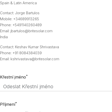
Spain & Latin America
Contact:
Jorge Bartulos
Mobile:
+34689913265
Phone:
+5491140260489
Email:
jbartulos@britesolar.com
India
Contact:
Keshav Kumar Shrivastava
Phone:
+91 8084384039
Email:
kshrivastava@britesolar.com
*
Křestní jméno
*
Příjmení