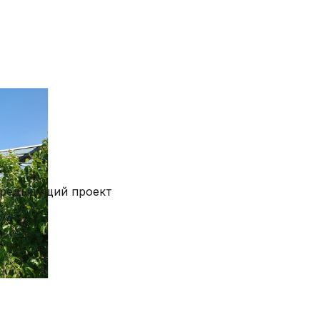
редыдущий проект