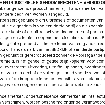
LE EN INDUSTRIËLE EIGENDOMSRECHTEN – VERBOD O
website genoemde productnamen zijn handelsmerken van
andere bedrijven worden aangeduid.
utoriseert gebruikers om uittreksels of documenten van 
ud die eigendom is van een derde partij en als zodanig
elke kopie of elk uittreksel van documenten of pagina's
ngen en alle hierin opgenomen disclaimers behoudt. Be
n geïnterpreteerd als het verlenen van enig ander recht
ooi of handelsmerk van het BEDRIJF of een derde partij
 gebruikt of gereproduceerd zonder de voorafgaande sc
vermeld, is het geheel of gedeeltelijk kopiëren voor com
tie, overdracht, uitvoering, uitgifte, uploaden, overdrag
ken van een deel of de volledige inhoud van deze webs
van, of de integratie in andere websites, van elektron
mag worden opgenomen op een andere website zonder de
andelsmerken, onderscheidende kenmerken en intellect
 verschijnen, worden beschermd onder de verantwoordel