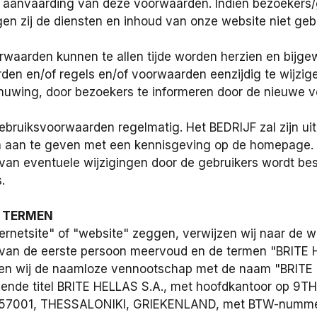
 aanvaarding van deze voorwaarden. Indien bezoekers/g
n zij de diensten en inhoud van onze website niet geb
waarden kunnen te allen tijde worden herzien en bijgew
en en/of regels en/of voorwaarden eenzijdig te wijzig
uwing, door bezoekers te informeren door de nieuwe v
ebruiksvoorwaarden regelmatig. Het BEDRIJF zal zijn uit
 aan te geven met een kennisgeving op de homepage. H
an eventuele wijzigingen door de gebruikers wordt bes
.
E TERMEN
ernetsite" of "website" zeggen, verwijzen wij naar de 
k van de eerste persoon meervoud en de termen "BR
elen wij de naamloze vennootschap met de naam "B
ende titel BRITE HELLAS S.A., met hoofdkantoor op 9
 57001, THESSALONIKI, GRIEKENLAND, met BTW-nummer 