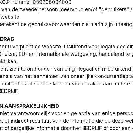
 G.C.R nummer 059206004000.
k van de tweede persoon meervoud en/of "gebruikers" /
 website.
etekent de gebruiksvoorwaarden die hierin zijn uiteeng
EDRAG
ent u verplicht de website uitsluitend voor legale doe
Griekse, EU- en internationale wetgeving, handelend t
ktijken.
ent zich te onthouden van enig illegaal en misbruikend 
venals van het aannemen van oneerlijke concurrentieprakti
 implicaties of schade kunnen veroorzaken aan andere 
BEDRIJF.
AN AANSPRAKELIJKHEID
 niet verantwoordelijk voor enige actie van enige perso
ct of indirect resultaat van de informatie die op deze w
of dergelijke informatie door het BEDRIJF of door een d