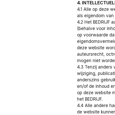
4. INTELLECTUE
4.1 Alle op deze 
als eigendom van 
4.2 Het BEDRIJF a
(behalve voor inho
op voorwaarde dat 
eigendomsvermeldi
deze website worde
auteursrecht, octr
mogen niet worden
4.3 Tenzij anders 
wijziging, publica
anderszins gebrui
en/of de inhoud er
op deze website 
het BEDRIJF.
4.4 Alle andere h
de website kunnen