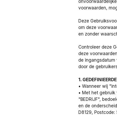
onvoorwaardelijke
voorwaarden, moge
Deze Gebruiksvoor
om deze voorwaard
en zonder waarsch
Controleer deze G
deze voorwaarden
de ingangsdatum v
door de gebruikers
1. GEDEFINIEERD
• Wanneer wij "int
• Met het gebrui
"BEDRIJF", bedo
en de onderscheid
D8129, Postcode: