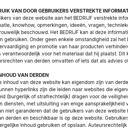
BRUIK VAN DOOR GEBRUIKERS VERSTREKTE INFORMAT
uikers van deze website aan het BEDRIJF verstrekte inform
matie, knowhow, opmerkingen, ideeën, vragen, technieken
rtrouwelijk beschouwd. Het BEDRIJF kan al deze informat
n gebruiken. Onder geen enkele omstandigheid zal het 
vervaardiging en promotie van haar producten verhinder
 verantwoordelijk voor het materiaal dat hij plaatst. Dit k
rsrechten van derden omvatten of iets dat als advies o
 INHOUD VAN DERDEN
de inhoud van deze website kan eigendom zijn van derden
 kunnen hyperlinks zijn die leiden naar websites die eige
id (burgerlijk of strafrechtelijk) dragen voor de veiligh
 diensten, met uitsluiting van enige aansprakelijkheid 
an niet garanderen dat de gebruikers van deze website
an derden en beschikbaar is op deze website. Gebruike
dergelijke inhoud gebruiken of opslaan. Auteursrechtel