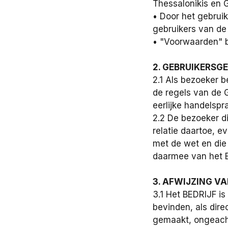
Thessalonikis en
• Door het gebrui
gebruikers van de
• "Voorwaarden" b
2. GEBRUIKERSG
2.1 Als bezoeker b
de regels van de 
eerlijke handelspra
2.2 De bezoeker di
relatie daartoe, e
met de wet en die
daarmee van het 
3. AFWIJZING V
3.1 Het BEDRIJF is
bevinden, als dire
gemaakt, ongeacht 