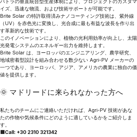
パトラの垂直統合型生産体制により、
プロジェクトのカスタマ
イズ
、
迅速な物流
、および
技術サポート
が可能です。
Brite Solar
の特許取得済みナノコーティング技術は、
紫外線
（UV）
を
赤色光
に変換し、
光合成
に最も有益な波長を作り出
す革新的な技術です。
このイノベーションにより、植物の光利用効率が向上し、太陽
光発電システムのエネルギー出力を維持します。
Brite Solar
は、
ヨーロッパのエンジニアリング
、
農学研究
、
地域密着型設計
を組み合わせる数少ない
Agri-PV メーカー
の
一つであり、
ヨーロッパ、アジア、アメリカ
の農業に独自の価
値を提供します。
🌞 マドリードに来られなかった方へ
私たちのチームにご連絡いただければ、
Agri-PV
技術があな
たの作物や気候条件にどのように適しているかをご紹介しま
す。
🟥Call: +30 2310 321342