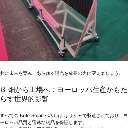
共に未来を育み、あらゆる陽光を成長の力に変えましょう。
⚙️ 畑から工場へ：ヨーロッパ生産がもた
らす世界的影響
すべての
Brite Solar
パネルは
ギリシャ
で製造されており、
ヨ
ーロッパ品質
と
迅速な納品
を保証します。