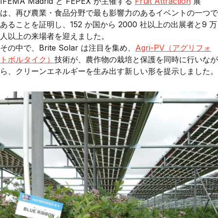
IFEMA Madrid
と
FEPEX
が主催する
Fruit Attraction
展
は、再び農業・食品分野で最も影響力のあるイベントの一つで
あることを証明し、
152 か国から 2000 社以上の出展者
と
9 万
人以上の来場者
を迎えました。
その中で、
Brite Solar
は注目を集め、
Agri-PV（アグリフォ
トボルタイク）
技術
が、農作物の栽培と保護を同時に行いなが
ら、クリーンエネルギーを生み出す新しい形を提示しました。