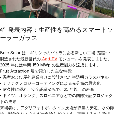
🌱 発表内容：生産性を高めるスマートソ
ーラーガラス
Brite Solar
は、
ギリシャのパトラ
にある新しい工場で設計・
製造された最新世代の
Agri-PV
モジュール
を発表しました。
2025 年には年間
150 MWp
の生産能力を達成します。
Fruit Attraction 展で紹介した主な特長:
▪️ 温室および屋外農業向けに設計された半透明ガラスパネル
▪️ ナノテクノロジーコーティングによる光分布の最適化
▪️ 耐久性に優れ、安全認証済みで、25 年以上の寿命
▪️ ドイツ、オランダ、スロベニアなどでの国際実証プロジェク
トの成果
来場者は、
アグリフォトボルタイク技術
が収量の安定、水の節
約、部分的なエネルギー自給をどのように実現するかを学びま